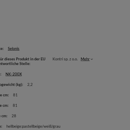
ke
Selonis
ür dieses Produkt in der EU
Kontri sp. z o.o.
Mehr
ntwortliche Stelle
e
NK-200X
ogewicht (kg)
2,2
te cm
81
e cm
81
e cm
28
e
hellbeige:pastellbeige/weiß/grau