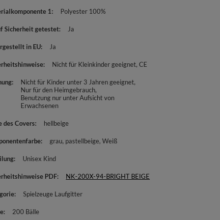
rialkomponente 1
Polyester 100%
f Sicherheit getestet
Ja
rgestellt in EU
Ja
erheitshinweise
Nicht für Kleinkinder geeignet
CE
nung
Nicht für Kinder unter 3 Jahren geeignet
Nur für den Heimgebrauch
Benutzung nur unter Aufsicht von
Erwachsenen
e des Covers
hellbeige
onentenfarbe
grau
pastellbeige
Weiß
ilung
Unisex Kind
erheitshinweise PDF
NK-200X-94-BRIGHT BEIGE
gorie
Spielzeuge Laufgitter
e
200 Bälle