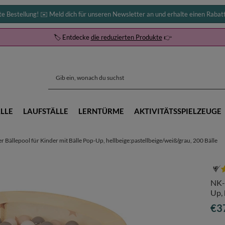
te Bestellung! ✉️ Meld dich für unseren Newsletter an und erhalte einen Rabat
🏷️ Entdecke
die reduzierten Produkte
👉
LLE
LAUFSTÄLLE
LERNTÜRME
AKTIVITÄTSSPIELZEUGE
 Bällepool für Kinder mit Bälle Pop-Up, hellbeige:pastellbeige/weiß/grau, 200 Bälle
NK-2
Up, 
€3