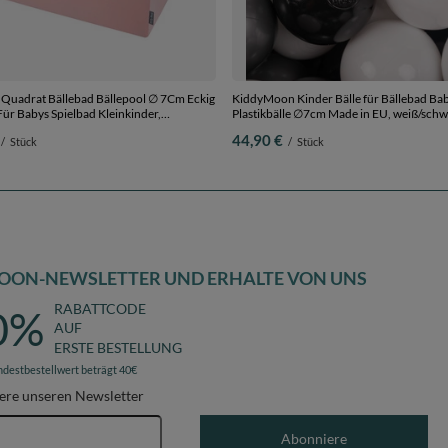
uadrat Bällebad Bällepool ∅ 7Cm Eckig
KiddyMoon Kinder Bälle für Bällebad Bab
ür Babys Spielbad Kleinkinder,
Plastikbälle ∅7cm Made in EU, weiß/schwa
in der EU, rosa:puderrosa-perle-
300 Bälle/7cm
44,90 €
/
Stück
/
Stück
, 120x30cm/1000 Bälle
OON-NEWSLETTER UND ERHALTE VON UNS
RABATTCODE
0%
AUF
ERSTE BESTELLUNG
ndestbestellwert beträgt 40€
ere unseren Newsletter
E-Mail-Adresse
Abonniere