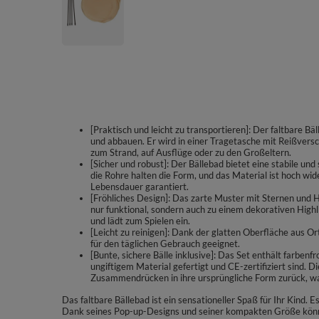
[Praktisch und leicht zu transportieren]: Der faltbare Bä
und abbauen. Er wird in einer Tragetasche mit Reißverschl
zum Strand, auf Ausflüge oder zu den Großeltern.
[Sicher und robust]: Der Bällebad bietet eine stabile un
die Rohre halten die Form, und das Material ist hoch wi
Lebensdauer garantiert.
[Fröhliches Design]: Das zarte Muster mit Sternen und 
nur funktional, sondern auch zu einem dekorativen Highl
und lädt zum Spielen ein.
[Leicht zu reinigen]: Dank der glatten Oberfläche aus Ort
für den täglichen Gebrauch geeignet.
[Bunte, sichere Bälle inklusive]: Das Set enthält farben
ungiftigem Material gefertigt und CE-zertifiziert sind. D
Zusammendrücken in ihre ursprüngliche Form zurück, wa
Das faltbare Bällebad ist ein sensationeller Spaß für Ihr Kind. E
Dank seines Pop-up-Designs und seiner kompakten Größe können