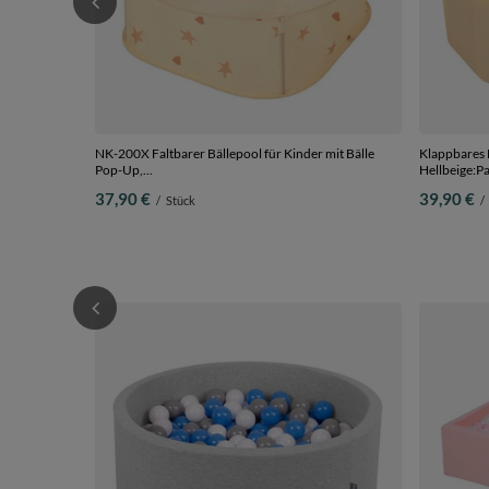
NK-200X Faltbarer Bällepool für Kinder mit Bälle
Klappbares B
Pop-Up,
Hellbeige:P
hellbeige:pastellbeige/grüngrau/pastellgelb/braun,
Bälle
37,90 €
39,90 €
/
Stück
/
200 Bälle