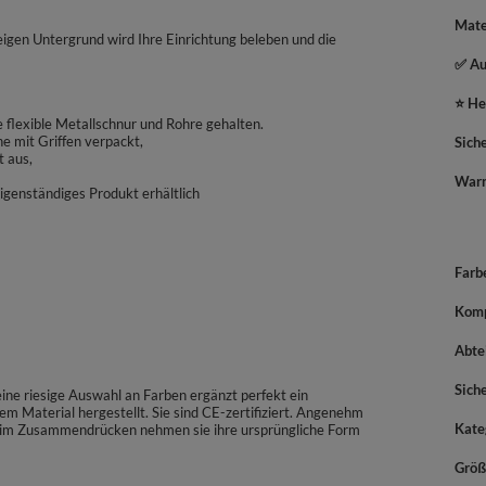
Mate
igen Untergrund wird Ihre Einrichtung beleben und die
✅ Au
⭐ He
ne flexible Metallschnur und Rohre gehalten.
he mit Griffen verpackt,
Sich
t aus,
War
eigenständiges Produkt erhältlich
Farb
Komp
Abte
Sich
ine riesige Auswahl an Farben ergänzt perfekt ein
em Material hergestellt. Sie sind CE-zertifiziert. Angenehm
Kate
 Beim Zusammendrücken nehmen sie ihre ursprüngliche Form
Größ