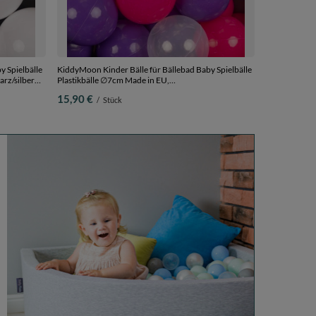
y Spielbälle
KiddyMoon Kinder Bälle für Bällebad Baby Spielbälle
rz/silbern,
Plastikbälle ∅7cm Made in EU,
dunkelpink/violett/transparent/grau, 50 Bälle/7cm
15,90 €
/
Stück