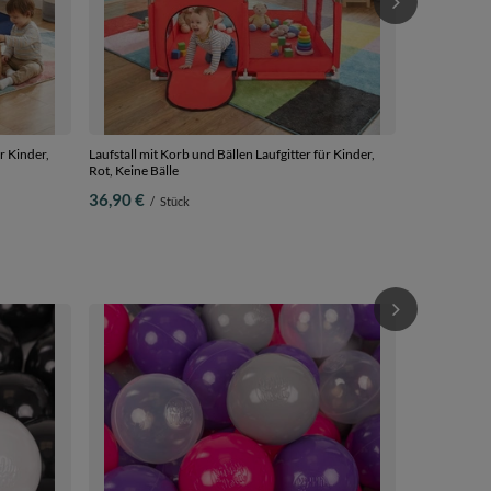
r Kinder,
Laufstall mit Korb und Bällen Laufgitter für Kinder,
Rot, Keine Bälle
36,90 €
/
Stück
KiddyMoon Kin
Plastikbälle
dunkelpink/vi
22,90 €
/
S