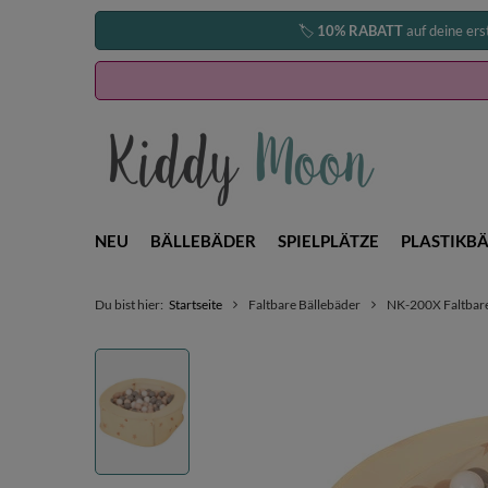
🏷️
10% RABATT
auf deine ers
NEU
BÄLLEBÄDER
SPIELPLÄTZE
PLASTIKBÄ
Du bist hier:
Startseite
Faltbare Bällebäder
NK-200X Faltbarer