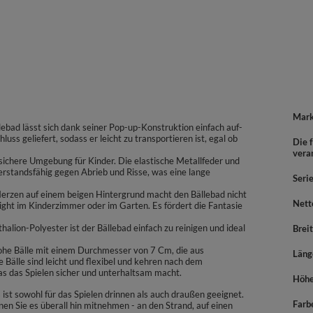
Mar
llebad lässt sich dank seiner Pop-up-Konstruktion einfach auf-
uss geliefert, sodass er leicht zu transportieren ist, egal ob
Die f
vera
d sichere Umgebung für Kinder. Die elastische Metallfeder und
derstandsfähig gegen Abrieb und Risse, was eine lange
Seri
Herzen auf einem beigen Hintergrund macht den Bällebad nicht
Nett
ight im Kinderzimmer oder im Garten. Es fördert die Fantasie
halion-Polyester ist der Bällebad einfach zu reinigen und ideal
Brei
frohe Bälle mit einem Durchmesser von 7 Cm, die aus
Läng
ie Bälle sind leicht und flexibel und kehren nach dem
s das Spielen sicher und unterhaltsam macht.
Höh
s ist sowohl für das Spielen drinnen als auch draußen geeignet.
Farb
 Sie es überall hin mitnehmen - an den Strand, auf einen