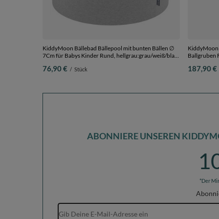
KiddyMoon Bällebad Bällepool mit bunten Bällen ∅
KiddyMoon Q
7Cm für Babys Kinder Rund, hellgrau:grau/weiß/blau,
Ballgruben F
90 x 30 cm 200 Bälle
Hergestellt 
76,90 €
187,90 €
/
Stück
transparent
ABONNIERE UNSEREN KIDDYM
1
*Der Mi
Abonni