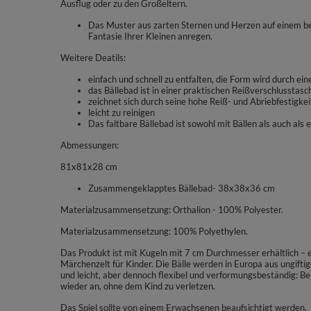
Ausflug oder zu den Großeltern.
Das Muster aus zarten Sternen und Herzen auf einem be
Fantasie Ihrer Kleinen anregen.
Weitere Deatils:
einfach und schnell zu entfalten, die Form wird durch ei
das Bällebad ist in einer praktischen Reißverschlusstasc
zeichnet sich durch seine hohe Reiß- und Abriebfestigkei
leicht zu reinigen
Das faltbare Bällebad ist sowohl mit Bällen als auch als 
Abmessungen:
81x81x28 cm
Zusammengeklapptes Bällebad- 38x38x36 cm
Materialzusammensetzung: Orthalion - 100% Polyester.
Materialzusammensetzung: 100% Polyethylen.
Das Produkt ist mit Kugeln mit 7 cm Durchmesser erhältlich – e
Märchenzelt für Kinder. Die Bälle werden in Europa aus ungiftig
und leicht, aber dennoch flexibel und verformungsbeständig:
wieder an, ohne dem Kind zu verletzen.
Das Spiel sollte von einem Erwachsenen beaufsichtigt werden.