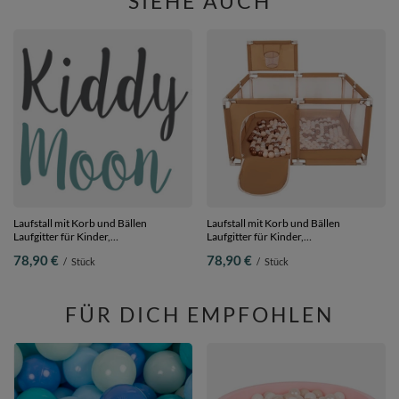
SIEHE AUCH
Laufstall mit Korb und Bällen
Laufstall mit Korb und Bällen
Laufgitter für Kinder,
Laufgitter für Kinder,
beige:gelb/orange/pastellbeige/weiß,
beige:pastellbeige/kupferrot/perle,
78,90 €
78,90 €
/
Stück
/
Stück
400 Bälle
400 Bälle
FÜR DICH EMPFOHLEN