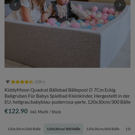
KiddyMoon Quadrat Bällebad Bällepool ∅ 7Cm Eckig
Ballgruben Für Babys Spielbad Kleinkinder, Hergestellt in der
EU, hellgrau:babyblau-puderrosa-perle, 120x30cm/300 Bälle
€122.90
inkl. MwSt
/
Stück
120x30cm/200 Bälle
120x30cm/300 Bälle
120x30cm/600 Bälle
120x3