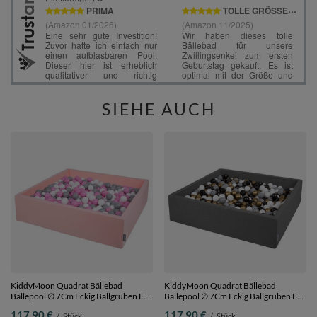
SIEHE AUCH
KiddyMoon Quadrat Bällebad
KiddyMoon Quadrat Bällebad
Bällepool ∅ 7Cm Eckig Ballgruben Für
Bällepool ∅ 7Cm Eckig Ballgruben Für
Babys Spielbad Kleinkinder,
Babys Spielbad Kleinkinder,
117,90 €
117,90 €
/
Stück
/
Stück