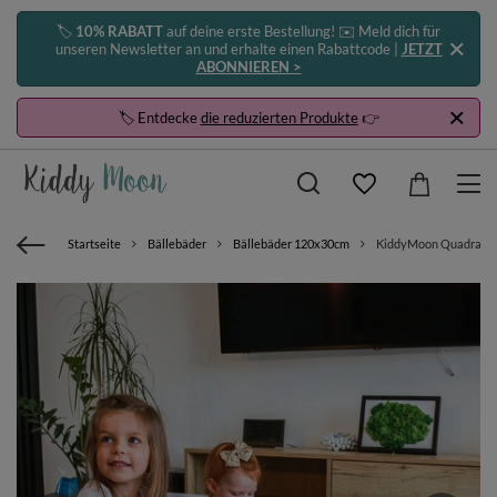
🏷️
10% RABATT
auf deine erste Bestellung! ✉️ Meld dich für
unseren Newsletter an und erhalte einen Rabattcode |
JETZT
ABONNIEREN >
🏷️ Entdecke
die reduzierten Produkte
👉
Startseite
Bällebäder
Bällebäder 120x30cm
KiddyMoon Quadrat Bäl