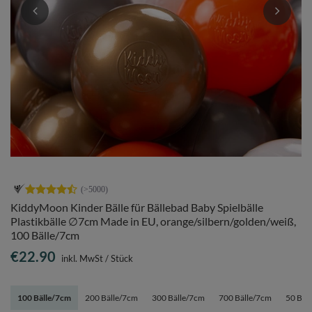
KiddyMoon Kinder Bälle für Bällebad Baby Spielbälle
Plastikbälle ∅7cm Made in EU, orange/silbern/golden/weiß,
100 Bälle/7cm
€22.90
inkl. MwSt
/
Stück
100 Bälle/7cm
200 Bälle/7cm
300 Bälle/7cm
700 Bälle/7cm
50 Bäl