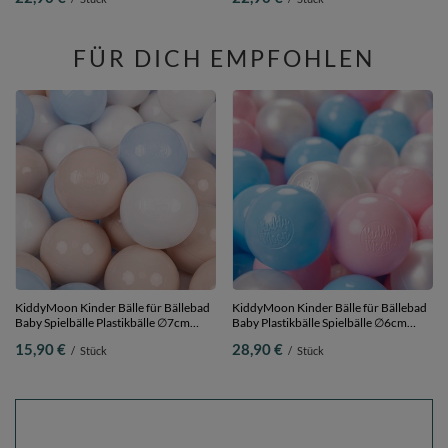
Bälle/7cm
FÜR DICH EMPFOHLEN
KiddyMoon Kinder Bälle für Bällebad
KiddyMoon Kinder Bälle für Bällebad
Baby Spielbälle Plastikbälle ∅7cm
Baby Plastikbälle Spielbälle ∅6cm
Made in EU,
Made in EU, baby
15,90 €
28,90 €
/
Stück
/
Stück
pastellbeige/pastellblau/weiß, 50
blau/puderrosa/perle, 200 Bälle/6cm
Bälle/7cm