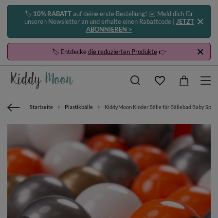
🏷️
10% RABATT
auf deine erste Bestellung! ✉️ Meld dich für
unseren Newsletter an und erhalte einen Rabattcode |
JETZT
ABONNIEREN >
🏷️ Entdecke
die reduzierten Produkte
👉
Startseite
Plastikbälle
KiddyMoon Kinder Bälle für Bällebad Baby Spiel