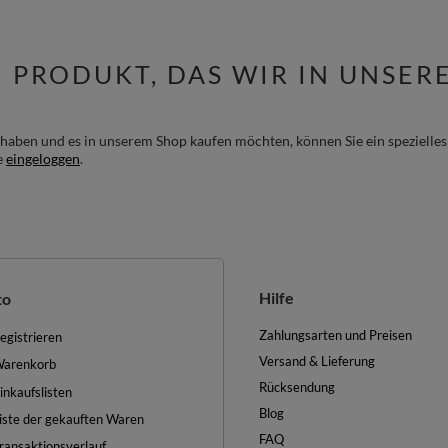
M PRODUKT, DAS WIR IN UNSE
haben und es in unserem Shop kaufen möchten, können Sie ein spezielle
e
eingeloggen
.
Hilfe
to
Zahlungsarten und Preisen
egistrieren
Versand & Lieferung
arenkorb
Rücksendung
inkaufslisten
Blog
iste der gekauften Waren
FAQ
ransaktionsverlauf