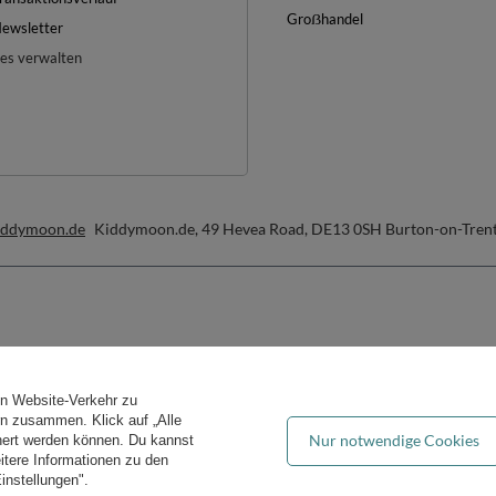
Groẞhandel
ewsletter
es verwalten
iddymoon.de
Kiddymoon.de
,
49 Hevea Road
,
DE13 0SH
Burton-on-Tren
Bequeme Lieferung
Du kannst uns vertrauen
en Website-Verkehr zu
ern zusammen. Klick auf „Alle
Nur notwendige Cookies
hert werden können. Du kannst
eitere Informationen zu den
instellungen".