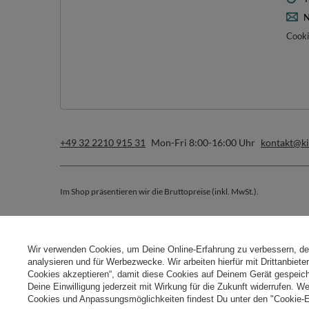
N
Cooki
+49 32 2210 915 31
Mon-Fri 8:00-16:00 Uhr
kontakt@k
Im Shop präsentieren wir die Bruttopreise (inkl. MwSt.).
Sichere Zahlungen
Wir verwenden Cookies, um Deine Online-Erfahrung zu verbessern, d
analysieren und für Werbezwecke. Wir arbeiten hierfür mit Drittanbiet
Cookies akzeptieren“, damit diese Cookies auf Deinem Gerät gespeic
Deine Einwilligung jederzeit mit Wirkung für die Zukunft widerrufen. W
Cookies und Anpassungsmöglichkeiten findest Du unter den "Cookie-E